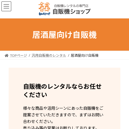
コ
ナ
ン
ビ
テ
ゲ
ン
ー
ツ
シ
へ
ョ
居酒屋向け自販機
ス
ン
キ
に
ッ
移
プ
動
TOPページ
汎用自販機のレンタル
居酒屋向け自販機
自販機のレンタルならお任せ
ください
様々な商品や活用シーンにあった自販機をご
提案させていただきますので、まずはお問い
合わせください。
売り込み等の営業はお断りしております。